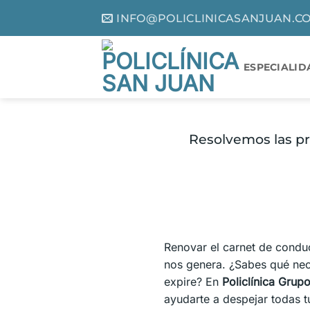
Saltar
INFO@POLICLINICASANJUAN.C
al
contenido
ESPECIALID
Resolvemos las pr
Renovar el carnet de condu
nos genera. ¿Sabes qué nec
expire? En
Policlínica Grup
ayudarte a despejar todas tu