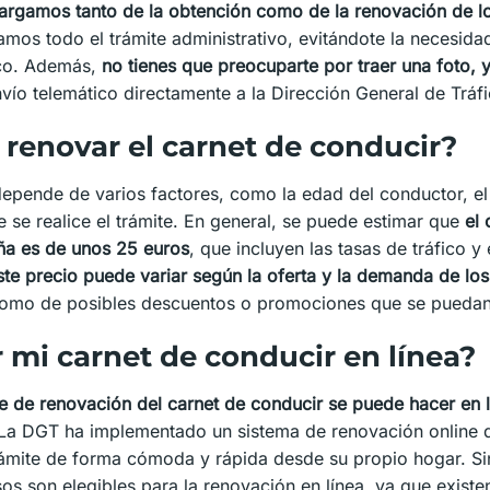
rgamos tanto de la obtención como de la renovación de l
mos todo el trámite administrativo, evitándote la necesida
ico. Además,
no tienes que preocuparte por traer una foto, 
vío telemático directamente a la Dirección General de Tráf
renovar el carnet de conducir?
depende de varios factores, como la edad del conductor, el 
e realice el trámite. En general, se puede estimar que
el
ña es de unos 25 euros
, que incluyen las tasas de tráfico y
ste precio puede variar según la oferta y la demanda de lo
 como de posibles descuentos o promociones que se puedan 
mi carnet de conducir en línea?
mite de renovación del carnet de conducir se puede hacer en
La DGT ha implementado un sistema de renovación online q
trámite de forma cómoda y rápida desde su propio hogar. S
os son elegibles para la renovación en línea, ya que existen